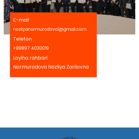
E-mail
nozliyanormurodova1@gmail.com
Telefon
+99897 4030019
Loyiha rahbari
Normurodova Nozliya Zarilovna