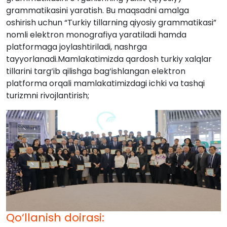
grammatikasini yaratish. Bu maqsadni amalga
oshirish uchun “Turkiy tillarning qiyosiy grammatikasi”
nomli elektron monografiya yaratiladi hamda
platformaga joylashtiriladi, nashrga
tayyorlanadi.Mamlakatimizda qardosh turkiy xalqlar
tillarini targ‘ib qilishga bag‘ishlangan elektron
platforma orqali mamlakatimizdagi ichki va tashqi
turizmni rivojlantirish;
Qo‘llanish doirasi: