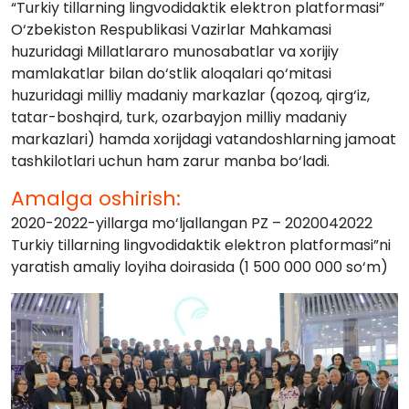
“Turkiy tillarning lingvodidaktik elektron platformasi”
O‘zbekiston Respublikasi Vazirlar Mahkamasi
huzuridagi Millatlararo munosabatlar va xorijiy
mamlakatlar bilan do‘stlik aloqalari qo‘mitasi
huzuridagi milliy madaniy markazlar (qozoq, qirg‘iz,
tatar-boshqird, turk, ozarbayjon milliy madaniy
markazlari) hamda xorijdagi vatandoshlarning jamoat
tashkilotlari uchun ham zarur manba bo‘ladi.
Amalga oshirish:
2020-2022-yillarga mo‘ljallangan PZ – 2020042022
Turkiy tillarning lingvodidaktik elektron platformasi”ni
yaratish amaliy loyiha doirasida (1 500 000 000 so‘m)