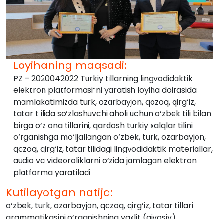
Loyihaning maqsadi:
PZ – 2020042022 Turkiy tillarning lingvodidaktik
elektron platformasi”ni yaratish loyiha doirasida
mamlakatimizda turk, ozarbayjon, qozoq, qirg‘iz,
tatar t ilida so‘zlashuvchi aholi uchun o‘zbek tili bilan
birga o‘z ona tillarini, qardosh turkiy xalqlar tilini
o‘rganishga mo‘ljallangan o‘zbek, turk, ozarbayjon,
qozoq, qirg‘iz, tatar tilidagi lingvodidaktik materiallar,
audio va videoroliklarni o‘zida jamlagan elektron
platforma yaratiladi
Kutilayotgan natija:
o‘zbek, turk, ozarbayjon, qozoq, qirg‘iz, tatar tillari
grammatikasini o‘rganishning yaxlit (qiyosiy)