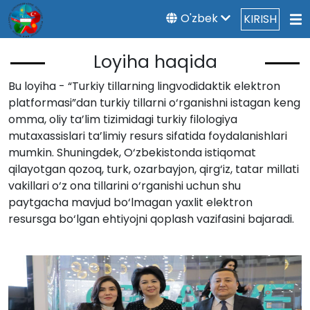
O'zbek
KIRISH
Loyiha haqida
Bu loyiha - “Turkiy tillarning lingvodidaktik elektron
platformasi”dan turkiy tillarni o‘rganishni istagan keng
omma, oliy ta’lim tizimidagi turkiy filologiya
mutaxassislari ta’limiy resurs sifatida foydalanishlari
mumkin. Shuningdek, O‘zbekistonda istiqomat
qilayotgan qozoq, turk, ozarbayjon, qirg‘iz, tatar millati
vakillari o‘z ona tillarini o‘rganishi uchun shu
paytgacha mavjud bo‘lmagan yaxlit elektron
resursga bo‘lgan ehtiyojni qoplash vazifasini bajaradi.