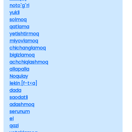
noto`g`ri
yukli
solmoq
qatlama
yetishtirmoq
miyovlamoq
chichanglamoq
bigizlamoq
achchiqlashmoq
allapalla
Noqulay
lekin [f-t<a]
dada
saodatli
adashmoq
serunum
el
qazi