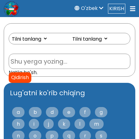
O'zbek
KIRISH
Natija bo'sh.
Qidirish
Lug'atni ko'rib chiqing
a
b
d
e
f
g
h
i
j
k
l
m
n
o
p
q
r
s