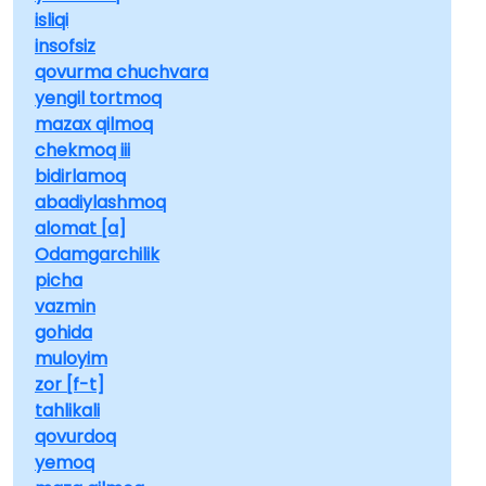
isliqi
insofsiz
qovurma chuchvara
yengil tortmoq
mazax qilmoq
chekmoq iii
bidirlamoq
abadiylashmoq
alomat [a]
Odamgarchilik
picha
vazmin
gohida
muloyim
zor [f-t]
tahlikali
qovurdoq
yemoq