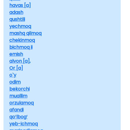
havas [a]
adash
qushtili
yechmoq
mashq qilmoq
chekinmoq
bichmoq ii
emish
alvon [a],
Or [a]
o`y
odim
bekorchi
muallim
orzulamoq
afandi
qoʻlbogʻ
yeb-ichmoq