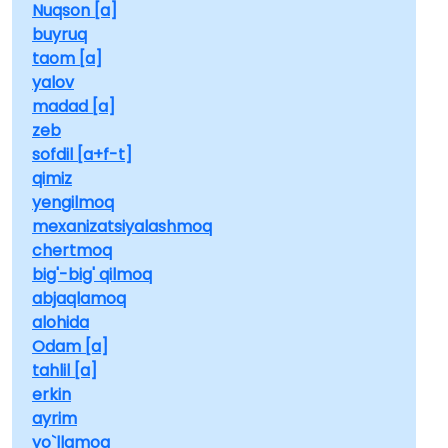
Nuqson [a]
buyruq
taom [a]
yalov
madad [a]
zeb
sofdil [a+f-t]
qimiz
yengilmoq
mexanizatsiyalashmoq
chertmoq
big'-big' qilmoq
abjaqlamoq
alohida
Odam [a]
tahlil [a]
erkin
ayrim
yo`llamoq