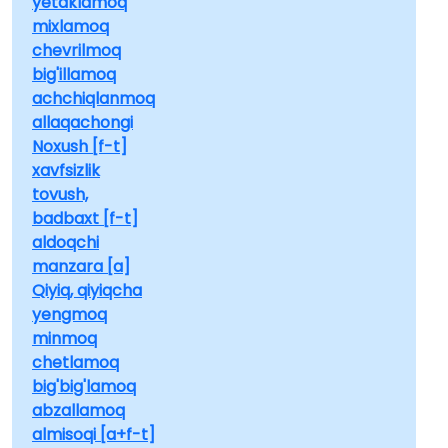
yetaklamoq
mixlamoq
chevrilmoq
big'illamoq
achchiqlanmoq
allaqachongi
Noxush [f-t]
xavfsizlik
tovush,
badbaxt [f-t]
aldoqchi
manzara [a]
Qiyiq, qiyiqcha
yengmoq
minmoq
chetlamoq
big'big'lamoq
abzallamoq
almisoqi [a+f-t]