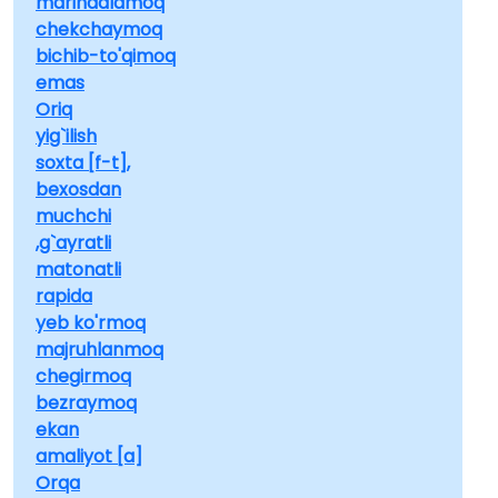
marinadlamoq
chekchaymoq
bichib-to'qimoq
emas
Oriq
yig`ilish
soxta [f-t],
bexosdan
muchchi
,g`ayratli
matonatli
rapida
yeb ko'rmoq
majruhlanmoq
chegirmoq
bezraymoq
ekan
amaliyot [a]
Orqa