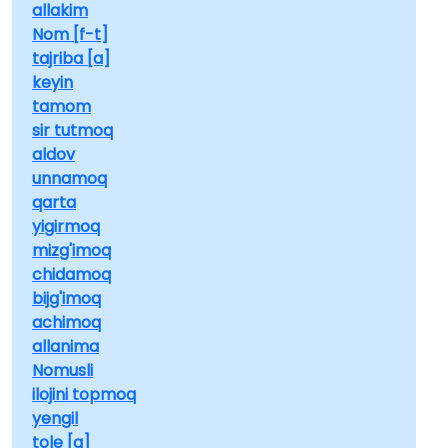
allakim
Nom [f-t]
tajriba [a]
keyin
tamom
sir tutmoq
aldov
unnamoq
qarta
yigirmoq
mizg'imoq
chidamoq
bijg'imoq
achimoq
allanima
Nomusli
ilojini topmoq
yengil
tole [a]