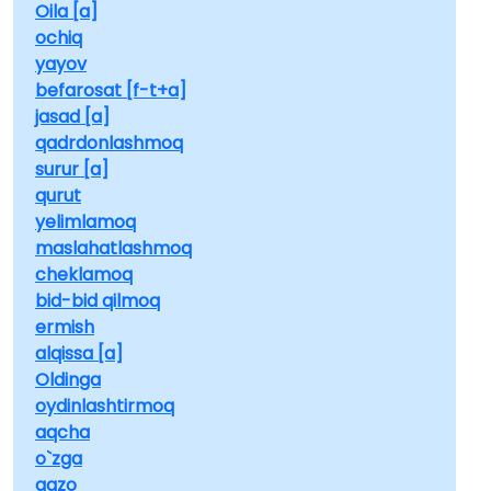
Oila [a]
ochiq
yayov
befarosat [f-t+a]
jasad [a]
qadrdonlashmoq
surur [a]
qurut
yelimlamoq
maslahatlashmoq
cheklamoq
bid-bid qilmoq
ermish
alqissa [a]
Oldinga
oydinlashtirmoq
aqcha
o`zga
qazo