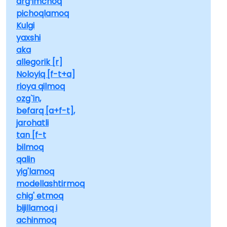
argʻimchoq
pichoqlamoq
Kulgi
yaxshi
aka
allegorik [r]
Noloyiq [f-t+a]
rioya qilmoq
ozg`in,
befarq [a+f-t],
jarohatli
tan [f-t
bilmoq
qalin
yig'lamoq
modellashtirmoq
chig' etmoq
bijillamoq i
achinmoq