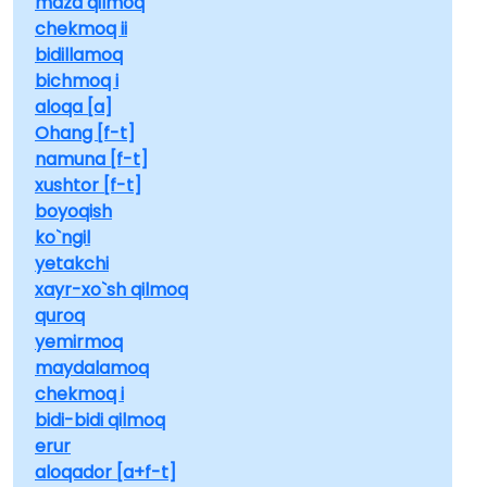
maza qilmoq
chekmoq ii
bidillamoq
bichmoq i
aloqa [a]
Ohang [f-t]
namuna [f-t]
xushtor [f-t]
boyoqish
ko`ngil
yetakchi
xayr-xo`sh qilmoq
quroq
yemirmoq
maydalamoq
chekmoq i
bidi-bidi qilmoq
erur
aloqador [a+f-t]