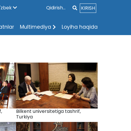
'zbek
KIRISH
atnlar
Multimediya
Loyiha haqida
,
Bilkent universitetiga tashrif,
Turkiya