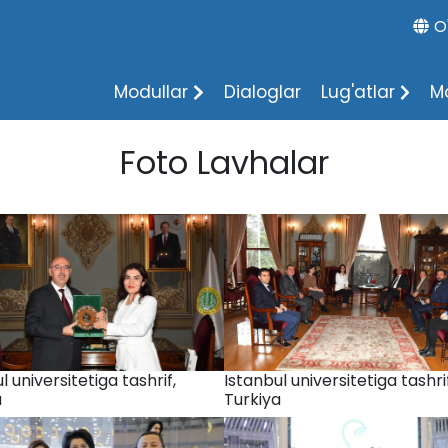
O
Modullar
Dialoglar
Lug'atlar
M
Foto Lavhalar
l universitetiga tashrif,
Istanbul universitetiga tashrif
a
Turkiya