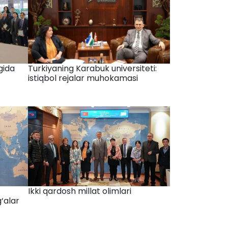
igida
Turkiyaning Karabuk universiteti:
istiqbol rejalar muhokamasi
Ikki qardosh millat olimlari
‘alar