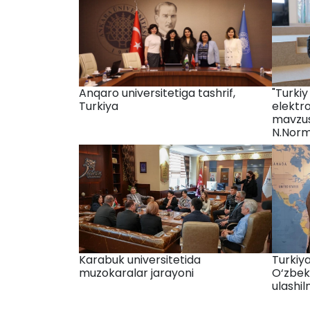
Anqaro universitetiga tashrif,
"Turkiy
Turkiya
elektro
mavzusi
N.Nor
Karabuk universitetida
Turkiy
muzokaralar jarayoni
O‘zbeki
ulashi