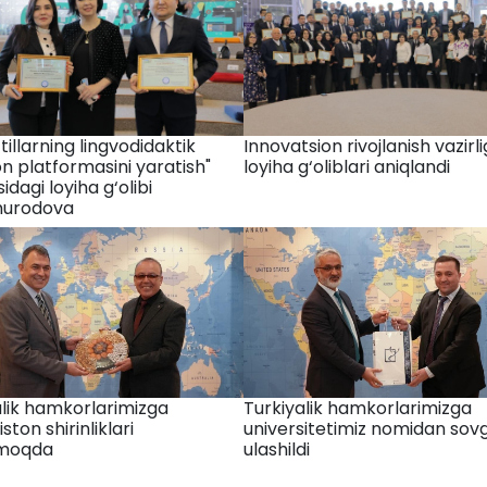
 tillarning lingvodidaktik
Innovatsion rivojlanish vazirl
n platformasini yaratish"
loyiha g‘oliblari aniqlandi
dagi loyiha g‘olibi
murodova
alik hamkorlarimizga
Turkiyalik hamkorlarimizga
ston shirinliklari
universitetimiz nomidan sovg
lmoqda
ulashildi