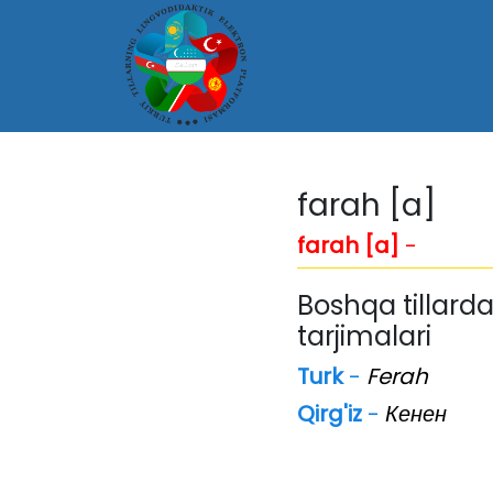
farah [a]
farah [a]
-
Boshqa tillarda
tarjimalari
Turk
-
Ferah
Qirg'iz
-
Кенен