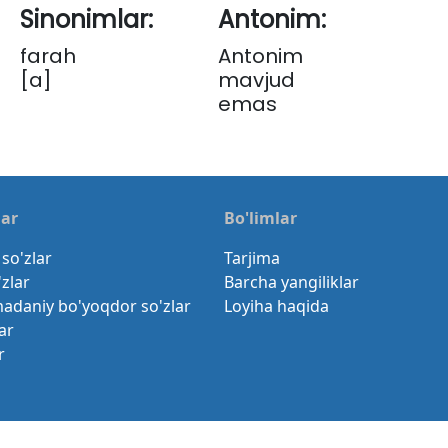
Sinonimlar:
Antonim:
farah
Antonim
[a]
mavjud
emas
lar
Bo'limlar
so'zlar
Tarjima
'zlar
Barcha yangiliklar
madaniy bo'yoqdor so'zlar
Loyiha haqida
ar
r