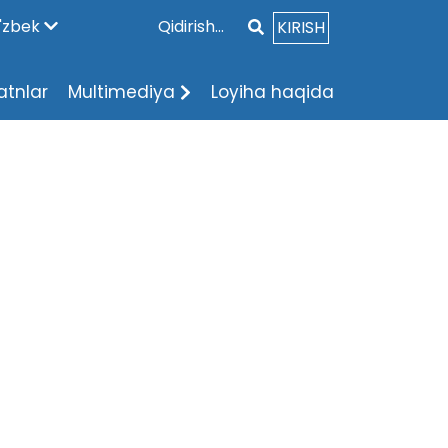
'zbek
KIRISH
atnlar
Multimediya
Loyiha haqida