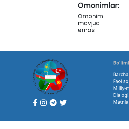
Omonimlar:
Omonim
mavjud
emas
Bo'lim
Barcha 
Faol so
Milliy-
Dialogl
Matnla