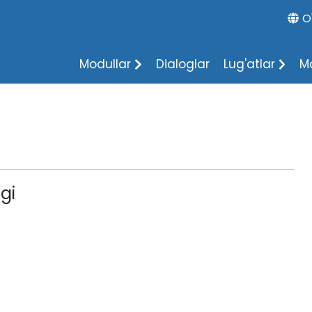
O
Modullar
Dialoglar
Lug'atlar
M
gi