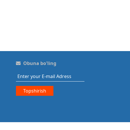
Obuna bo'ling
Topshirish