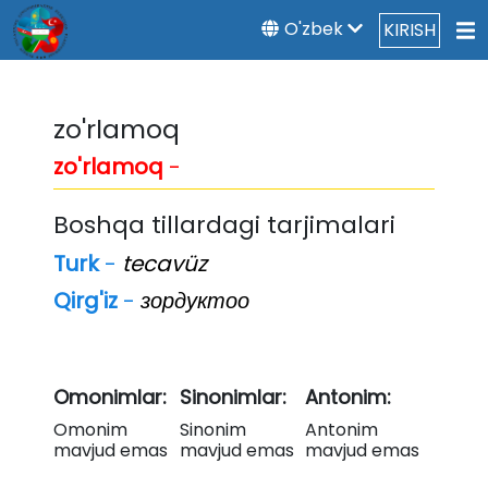
O'zbek
KIRISH
zo'rlamoq
zo'rlamoq
-
Boshqa tillardagi tarjimalari
Turk
-
tecavüz
Qirg'iz
-
зордуктоо
Omonimlar:
Sinonimlar:
Antonim:
Omonim
Sinonim
Antonim
mavjud emas
mavjud emas
mavjud emas