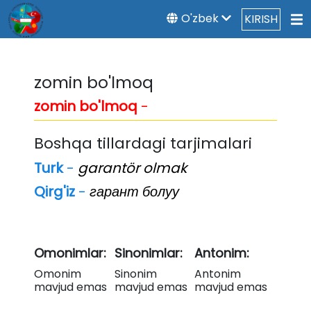
O'zbek
KIRISH
zomin bo'lmoq
zomin bo'lmoq
-
Boshqa tillardagi tarjimalari
Turk
-
garantör olmak
Qirg'iz
-
гарант болуу
Omonimlar:
Sinonimlar:
Antonim:
Omonim
Sinonim
Antonim
mavjud emas
mavjud emas
mavjud emas