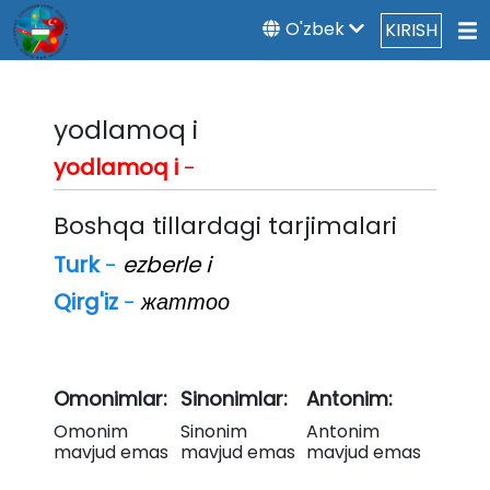
O'zbek
KIRISH
yodlamoq i
yodlamoq i
-
Boshqa tillardagi tarjimalari
Turk
-
ezberle i
Qirg'iz
-
жаттоо
Omonimlar:
Sinonimlar:
Antonim:
Omonim
Sinonim
Antonim
mavjud emas
mavjud emas
mavjud emas