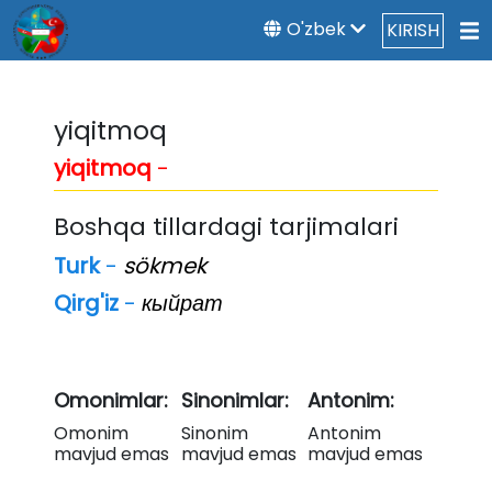
O'zbek
KIRISH
yiqitmoq
yiqitmoq
-
Boshqa tillardagi tarjimalari
Turk
-
sökmek
Qirg'iz
-
кыйрат
Omonimlar:
Sinonimlar:
Antonim:
Omonim
Sinonim
Antonim
mavjud emas
mavjud emas
mavjud emas