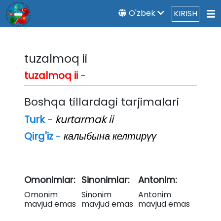
O'zbek
KIRISH
tuzalmoq ii
tuzalmoq ii
-
Boshqa tillardagi tarjimalari
Turk
-
kurtarmak ii
Qirg'iz
-
калыбына келтирүү
Omonimlar:
Sinonimlar:
Antonim:
Omonim
Sinonim
Antonim
mavjud emas
mavjud emas
mavjud emas