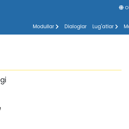
O
Modullar
Dialoglar
Lug'atlar
M
gi
н