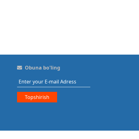
Obuna bo'ling
Topshirish