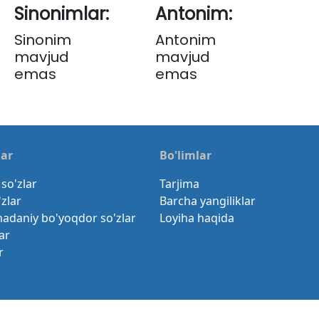
Sinonimlar:
Antonim:
Sinonim
Antonim
mavjud
mavjud
emas
emas
lar
Bo'limlar
so'zlar
Tarjima
'zlar
Barcha yangiliklar
madaniy bo'yoqdor so'zlar
Loyiha haqida
ar
r