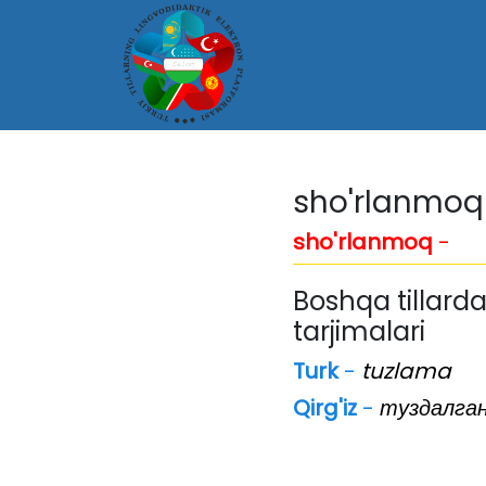
sho'rlanmoq
sho'rlanmoq
-
Boshqa tillarda
tarjimalari
Turk
-
tuzlama
Qirg'iz
-
туздалга