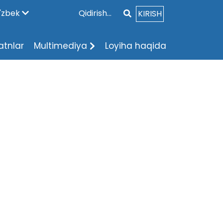
'zbek
KIRISH
atnlar
Multimediya
Loyiha haqida