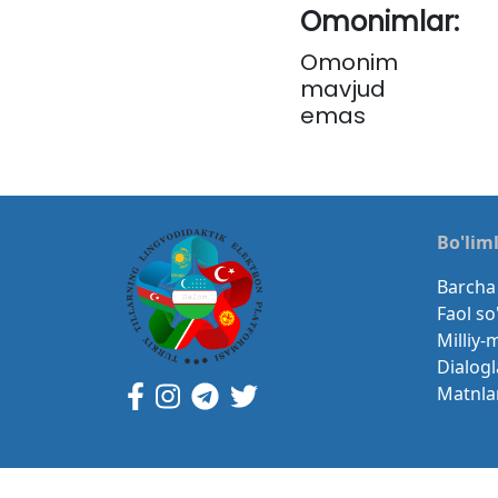
Omonimlar:
Omonim
mavjud
emas
Bo'lim
Barcha 
Faol so
Milliy-
Dialogl
Matnla