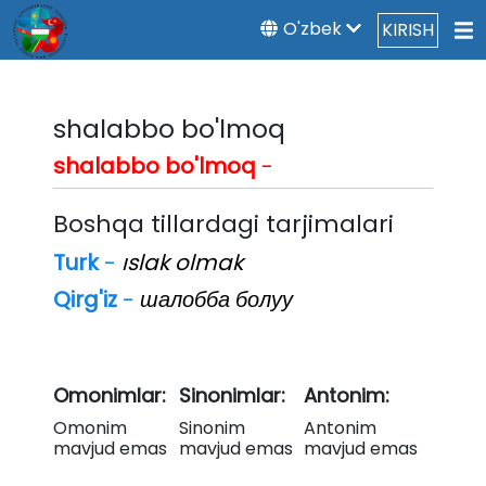
O'zbek
KIRISH
shalabbo bo'lmoq
shalabbo bo'lmoq
-
Boshqa tillardagi tarjimalari
Turk
-
ıslak olmak
Qirg'iz
-
шалобба болуу
Omonimlar:
Sinonimlar:
Antonim:
Omonim
Sinonim
Antonim
mavjud emas
mavjud emas
mavjud emas