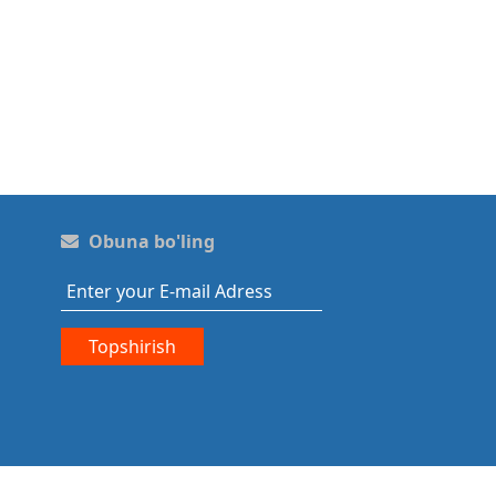
Obuna bo'ling
Topshirish