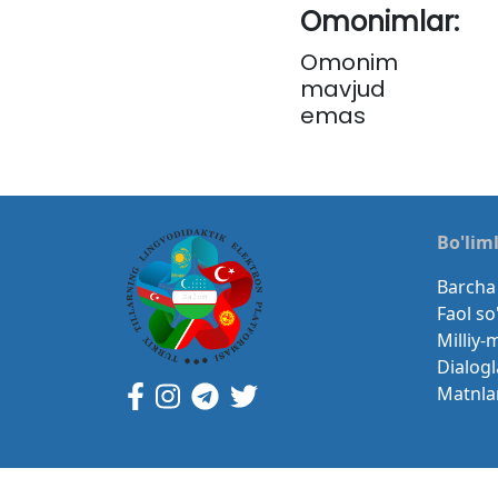
Omonimlar:
Omonim
mavjud
emas
Bo'lim
Barcha 
Faol so
Milliy-
Dialogl
Matnla