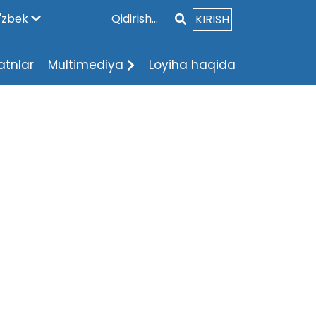
'zbek
KIRISH
atnlar
Multimediya
Loyiha haqida