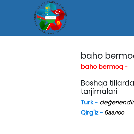
baho bermo
baho bermoq
-
Boshqa tillarda
tarjimalari
Turk
-
değerlendi
Qirg'iz
-
баалоо