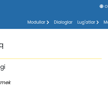
O
Modullar
Dialoglar
Lug'atlar
M
q
gi
rmek