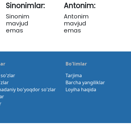
Sinonimlar:
Antonim:
Sinonim
Antonim
mavjud
mavjud
emas
emas
lar
Bo'limlar
so'zlar
Tarjima
'zlar
Barcha yangiliklar
madaniy bo'yoqdor so'zlar
Loyiha haqida
ar
r