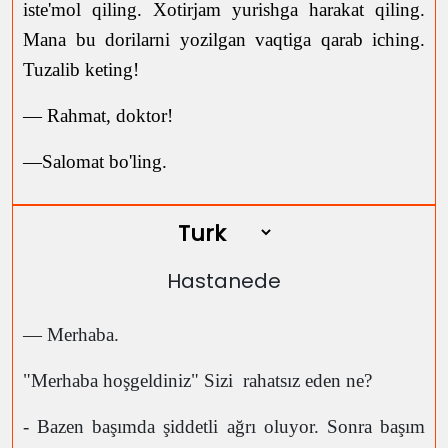
iste'mol qiling. Xotirjam yurishga harakat qiling.
Mana bu dorilarni yozilgan vaqtiga qarab iching.
Tuzalib keting!
— Rahmat, doktor!
—Salomat bo'ling.
Hastanede
— Merhaba.
"Merhaba hoşgeldiniz" Sizi rahatsız eden ne?
- Bazen başımda şiddetli ağrı oluyor. Sonra başım