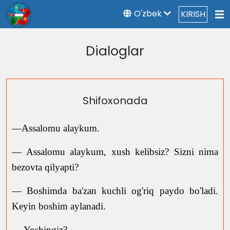
O'zbek
KIRISH
Dialoglar
Shifoxonada
—Assalomu alaykum.
— Assalomu alaykum, xush kelibsiz? Sizni nima
bezovta qilyapti?
— Boshimda ba'zan kuchli og'riq paydo bo'ladi.
Keyin boshim aylanadi.
— Yoshingiz?