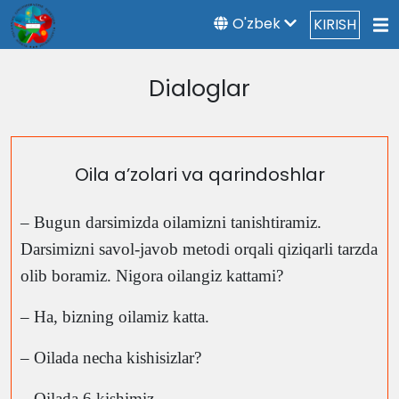
O'zbek
KIRISH
Dialoglar
Oila a’zolari va qarindoshlar
– Bugun darsimizda oilamizni tanishtiramiz.
Darsimizni savol-javob metodi orqali qiziqarli tarzda
olib boramiz. Nigora oilangiz kattami?
– Ha, bizning oilamiz katta.
– Oilada necha kishisizlar?
– Oilada 6 kishimiz.