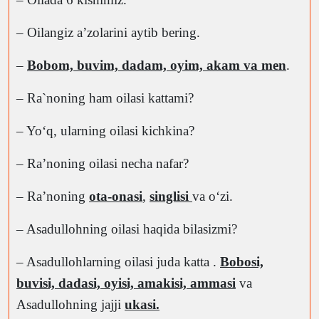
– Oilangiz a’zolarini aytib bering.
–
Bobom, buvim, dadam, oyim, akam va men
.
– Ra`noning ham oilasi kattami?
– Yoʻq, ularning oilasi kichkina?
– Ra’noning oilasi necha nafar?
– Ra’noning
ota-onasi
,
singlisi
va oʻzi.
– Asadullohning oilasi haqida bilasizmi?
– Asadullohlarning oilasi juda katta .
Bobosi,
buvisi, dadasi, oyisi, amakisi, ammasi
va
Asadullohning jajji
ukasi.