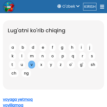
O'zbek
KIRISH
Lug'atni ko'rib chiqing
a
b
d
e
f
g
h
i
j
k
l
m
n
o
p
q
r
s
t
u
v
x
y
z
o'
g'
sh
ch
ng
voyaga yetmoq
vovillamoq