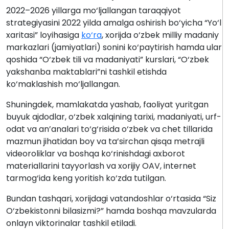
2022–2026 yillarga mo‘ljallangan taraqqiyot
strategiyasini 2022 yilda amalga oshirish bo‘yicha “Yo‘l
xaritasi” loyihasiga
ko‘ra
, xorijda o‘zbek milliy madaniy
markazlari (jamiyatlari) sonini ko‘paytirish hamda ular
qoshida “O‘zbek tili va madaniyati” kurslari, “O‘zbek
yakshanba maktablari”ni tashkil etishda
ko‘maklashish mo‘ljallangan.
Shuningdek, mamlakatda yashab, faoliyat yuritgan
buyuk ajdodlar, o‘zbek xalqining tarixi, madaniyati, urf-
odat va an’analari to‘g‘risida o‘zbek va chet tillarida
mazmun jihatidan boy va ta’sirchan qisqa metrajli
videoroliklar va boshqa ko‘rinishdagi axborot
materiallarini tayyorlash va xorijiy OAV, internet
tarmog‘ida keng yoritish ko‘zda tutilgan.
Bundan tashqari, xorijdagi vatandoshlar o‘rtasida “Siz
O‘zbekistonni bilasizmi?” hamda boshqa mavzularda
onlayn viktorinalar tashkil etiladi.