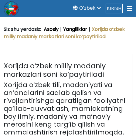
O'zbek
KIRISH
Siz shu yerdasiz:
Asosiy
|
Yangiliklar
|
Xorijda o‘zbek
milliy madaniy markazlari soni ko‘paytiriladi
Xorijda o‘zbek milliy madaniy
markazlari soni ko‘paytiriladi
Xorijda o‘zbek tili, madaniyati va
an’analarini saqlab qolish va
rivojlantirishga qaratilgan faoliyatni
qo‘llab-quvvatlash, mamlakatning
boy ilmiy, madaniy va ma’naviy
merosini keng targ‘ib qilish va
ommalashtirish rejalashtirilmoqda.