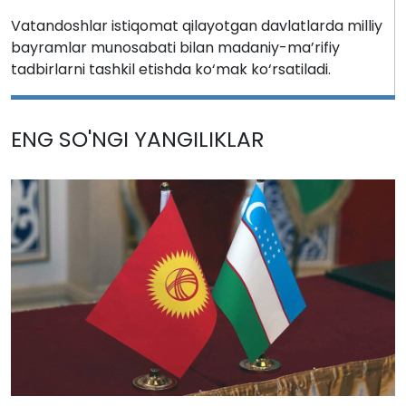
Vatandoshlar istiqomat qilayotgan davlatlarda milliy
bayramlar munosabati bilan madaniy-ma’rifiy
tadbirlarni tashkil etishda ko‘mak ko‘rsatiladi.
ENG SO'NGI YANGILIKLAR